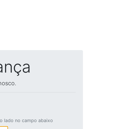
ança
nosco.
ao lado no campo abaixo