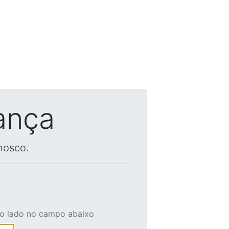
ança
nosco.
ao lado no campo abaixo