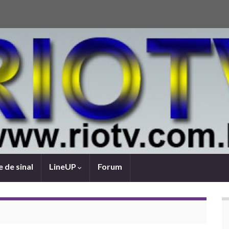
 de sinal
LineUP
Forum