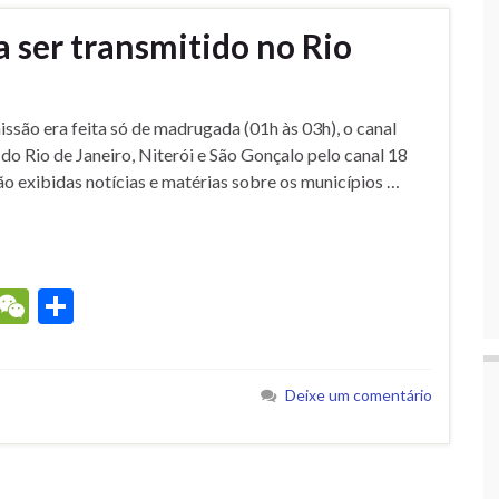
a ser transmitido no Rio
ssão era feita só de madrugada (01h às 03h), o canal
 do Rio de Janeiro, Niterói e São Gonçalo pelo canal 18
ão exibidas notícias e matérias sobre os municípios …
ok.com
egram
Viber
WeChat
Compartilhar
Deixe um comentário