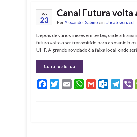
Canal Futura volta 
JUL
23
Por
Alexander Sabino
em
Uncategorized
Depois de vários meses em testes, onde a transmi
futura volta a ser transmitido para os municípios
UHF. A grande novidade é a faixa local, onde ser
Continue lendo
Facebook
Twitter
Email
WhatsApp
Gmail
Outlo
Tel